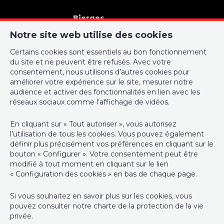
Nombre de parking
1
Bierges
Nom, catégorie & situation
Rue de Champles 54
Notre site web utilise des cookies
1301 Bierges
Certains cookies sont essentiels au bon fonctionnement
Etage
5
010/22 21 00
du site et ne peuvent être refusés. Avec votre
info@immo-wauters.be
consentement, nous utilisons d’autres cookies pour
Nombre d'étages
6
améliorer votre expérience sur le site, mesurer notre
audience et activer des fonctionnalités en lien avec les
réseaux sociaux comme l’affichage de vidéos.
Equipement de base
En cliquant sur « Tout autoriser », vous autorisez
Responsable traitement des données et anti-blanchiment :
Accès handicapés
Oui
l’utilisation de tous les cookies. Vous pouvez également
Vincent Wauters, administrateur agréé IPI sous le numéro 104
définir plus précisément vos préférences en cliquant sur le
984 en Belgique - N° entreprise : TVA BE-0863.945.049
bouton « Configurer ». Votre consentement peut être
Cuisine
Oui
modifié à tout moment en cliquant sur le lien
Instance de contrôle: Institut professionnel des agents
« Configuration des cookies » en bas de chaque page.
Chauffage (ind/coll) (type (ind/coll))
collectif
immobiliers, rue du Luxembourg 16B, 1000 Bruxelles (+32 2 505
38 50 - info@ipi.be) - Soumis au
code déontologique de l’ IPI
Si vous souhaitez en savoir plus sur les cookies, vous
Ascenseur
Oui
pouvez consulter notre
charte de la protection de la vie
RC professionnelle et cautionnement via AXA Belgium SA,
privée
.
Double vitrage
Oui
Place du Trône 1, 1000 Bruxelles – police n° 730.390.160.