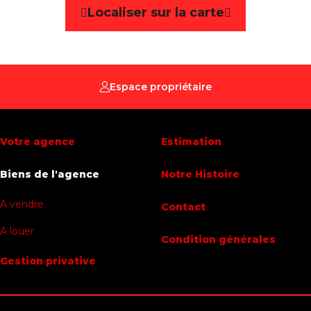
Localiser sur la carte
Meublé
Non
Nombre de chambres
1
Nombre de salles de bain
1
Espace propriétaire
Terrasse
Oui
Votre agence
Estimation
Surface habitable
60 m²
Biens de l'agence
Notre Histoire
Disponibilité
01/10/2026
A vendre
Contact
Bâtiment
A louer
Condition générales
Année de construction
2021
Gestion privative
Parking extérieur
Non