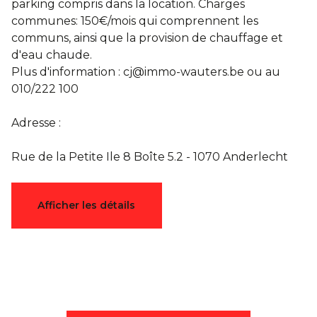
parking compris dans la location. Charges
communes: 150€/mois qui comprennent les
communs, ainsi que la provision de chauffage et
d'eau chaude.
Plus d'information : cj@immo-wauters.be ou au
010/222 100
Adresse :
Rue de la Petite Ile 8 Boîte 5.2 - 1070 Anderlecht
Caractéristiques
Afficher les détails
Général
Référence
4349456
Catégorie
Appartement