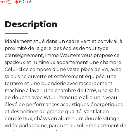
chambre
1
1
60 m²
Notre Histoire
salle de bain
Description
Contact
Condition générales
Idéalement situé dans un cadre vert et convivial, à
proximité de la gare, des écoles de tout type
d'enseignement, Immo Wauters vous propose ce
spacieux et lumineux appartement une chambre.
Celui-ci ce compose d'une vaste pièce de vie, avec
sa cuisine ouverte et entièrement équipée, une
terrasse et une buanderie avec raccordement
machine à laver. Une chambre de 12m², une salle
de douche avec WC. L'immeuble allie un niveau
élevé de performances acoustiques, énergétiques
et des finitions de grande qualité. Ventilation
double flux, châssis en aluminium double vitrage,
vidéo-parlophone, parquet au sol. Emplacement de