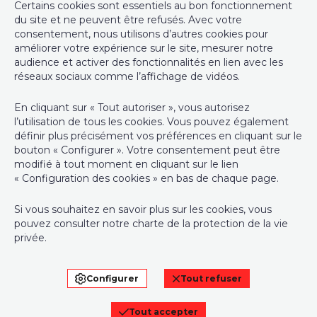
Certains cookies sont essentiels au bon fonctionnement
010/22 21 00
du site et ne peuvent être refusés. Avec votre
consentement, nous utilisons d’autres cookies pour
info@immo-wauters.be
améliorer votre expérience sur le site, mesurer notre
audience et activer des fonctionnalités en lien avec les
réseaux sociaux comme l’affichage de vidéos.
En cliquant sur « Tout autoriser », vous autorisez
Responsable traitement des données et anti-blanchiment :
l’utilisation de tous les cookies. Vous pouvez également
Vincent Wauters, administrateur agréé IPI sous le numéro 104
définir plus précisément vos préférences en cliquant sur le
984 en Belgique - N° entreprise : TVA BE-0863.945.049
bouton « Configurer ». Votre consentement peut être
modifié à tout moment en cliquant sur le lien
Instance de contrôle: Institut professionnel des agents
« Configuration des cookies » en bas de chaque page.
immobiliers, rue du Luxembourg 16B, 1000 Bruxelles (+32 2 505
38 50 - info@ipi.be) - Soumis au
code déontologique de l’ IPI
Si vous souhaitez en savoir plus sur les cookies, vous
pouvez consulter notre
charte de la protection de la vie
RC professionnelle et cautionnement via AXA Belgium SA,
privée
.
Place du Trône 1, 1000 Bruxelles – police n° 730.390.160.
Couverture valable pour les activités réalisées en Belgique
Configurer
Tout refuser
Conditions générales d'utilisation du site
Charte de la protection de la vie privée
Tout accepter