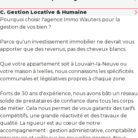
Oubliez les soucis de plomberie ou d'électricité. Nous
rigoureux des paiements. Indexation annuelle
C. Gestion Locative & Humaine
gérons notre réseau d'artisans locaux pour vous.
automatique. Décompte des charges de copropriété.
Nous choisissons vos locataires comme si c'était pour
Pourquoi choisir l'agence Immo Wauters pour la
Interventions d'urgence : Chauffage en panne, fuite
Paiement des factures liées au bien.
nous. Sélection rigoureuse des candidats (solvabilité
gestion de vos bien ?
d'eau, problème de VMC ou électricité. Entretien
et profil). Rédaction de baux conformes à la
préventif : Suivi des certificats PEB et contrôles
législation belge. États des lieux détaillés (entrée et
Parce qu'un investissement immobilier ne devrait vous
obligatoires. Gestion des sinistres : Déclaration à
sortie). Enregistrement des baux et des états des
apporter que des revenus, pas des cheveux blancs.
l'assurance, présence lors de l'expertise et suivi des
lieux.
travaux de remise en état.
Que votre appartement soit à Louvain-la-Neuve ou
votre maison à Ixelles, nous connaissons les spécificités
communales et législatives propres à chaque zone.
Forts de 30 ans d'expérience, nous avons bâti un réseau
solide de prestataires de confiance dans tous les corps
de métier. Cela nous permet de vous garantir des tarifs
compétitifs, une grande réactivité et des travaux de
qualité. La rigueur est au cœur de notre
accompagnement : gestion administrative, comptabilité
rigoureuse et veille sur les nouvelles normes. Nous