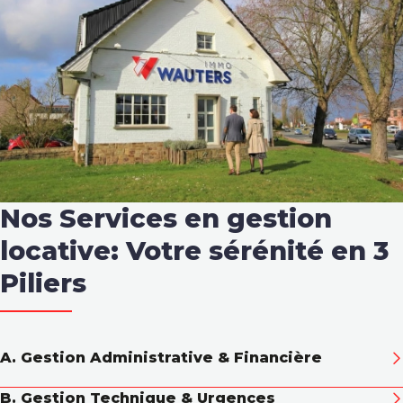
Notre Histoire
Contact
Condition générales
Nos Services en gestion
locative: Votre sérénité en 3
Piliers
A. Gestion Administrative & Financière
Nous sommes votre bouclier juridique et votre
B. Gestion Technique & Urgences
comptable dédié. Encaissement des loyers et suivi