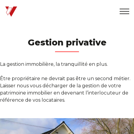
Votre agence
Gestion privative
+32 2 880 67 89
info@immo-wauters.be
Gestion privative
Biens de l'agence
La gestion immobilière, la tranquillité en plus.
A vendre
Être propriétaire ne devrait pas être un second métier.
A louer
Laisser nous vous décharger de la gestion de votre
patrimoine immobilier en devenant l’interlocuteur de
référence de vos locataires.
Gestion privative
Estimation