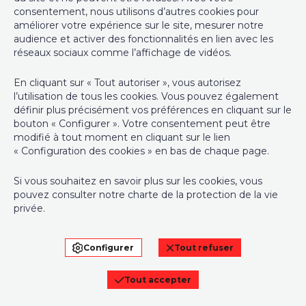
consentement, nous utilisons d’autres cookies pour
info@immo-wauters.be
améliorer votre expérience sur le site, mesurer notre
Equipement de base
audience et activer des fonctionnalités en lien avec les
réseaux sociaux comme l’affichage de vidéos.
Accès handicapés
Oui
En cliquant sur « Tout autoriser », vous autorisez
Responsable traitement des données et anti-blanchiment :
Cuisine
Oui
l’utilisation de tous les cookies. Vous pouvez également
Vincent Wauters, administrateur agréé IPI sous le numéro 104
définir plus précisément vos préférences en cliquant sur le
984 en Belgique - N° entreprise : TVA BE-0863.945.049
bouton « Configurer ». Votre consentement peut être
Chauffage (ind/coll) (type (ind/coll))
individuel
modifié à tout moment en cliquant sur le lien
Instance de contrôle: Institut professionnel des agents
« Configuration des cookies » en bas de chaque page.
Ascenseur
Oui
immobiliers, rue du Luxembourg 16B, 1000 Bruxelles (+32 2 505
38 50 - info@ipi.be) - Soumis au
code déontologique de l’ IPI
Si vous souhaitez en savoir plus sur les cookies, vous
Double vitrage
Oui
pouvez consulter notre
charte de la protection de la vie
RC professionnelle et cautionnement via AXA Belgium SA,
privée
.
Chauffage (type)
gaz
Place du Trône 1, 1000 Bruxelles – police n° 730.390.160.
Couverture valable pour les activités réalisées en Belgique
Type d'ascenseur
personnes
Configurer
Tout refuser
Conditions générales d'utilisation du site
Charte de la protection de la vie privée
Type de cuisine
amer. super-équipée
Tout accepter
Configuration des cookies