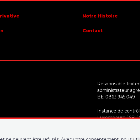
rivative
Notre Histoire
on
Contact
Responsable traite
administrateur agré
BE-0863.945.049
Instance de contrôl
Luxembourg 16B, 100
déontologique de l’
RC professionnelle
et ne peuvent être refusés. Avec votre consentement, nous utili