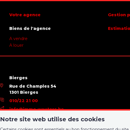
Votre agence
Gestion p
Biens de l'agence
Estimati
A vendre
A louer
Bierges
Rue de Champles 54
1301 Bierges
010/22 21 00
info@immo-wauters.be
Notre site web utilise des cookies
Certains cookies sont essentiels au bon fonctionnement du site 