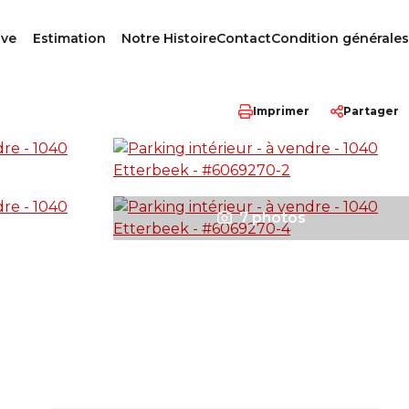
ive
Estimation
Notre Histoire
Contact
Condition générales
Imprimer
Partager
7 photos