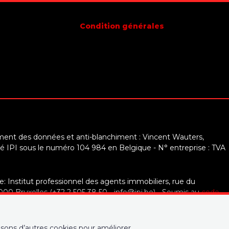
Condition générales
ment des données et anti-blanchiment : Vincent Wauters,
é IPI sous le numéro 104 984 en Belgique - N° entreprise : TVA
e: Institut professionnel des agents immobiliers, rue du
0 Bruxelles (+32 2 505 38 50 - info@ipi.be) - Soumis au
code
 IPI
 et cautionnement via AXA Belgium SA, Place du Trône 1, 1000
sons d’autres cookies pour améliorer