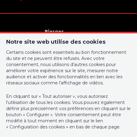
Bierges
Rue de Champles 54
Notre site web utilise des cookies
1301 Bierges
Certains cookies sont essentiels au bon fonctionnement
010/22 21 00
du site et ne peuvent être refusés. Avec votre
consentement, nous utilisons d’autres cookies pour
info@immo-wauters.be
améliorer votre expérience sur le site, mesurer notre
audience et activer des fonctionnalités en lien avec les
réseaux sociaux comme l’affichage de vidéos.
En cliquant sur « Tout autoriser », vous autorisez
Responsable traitement des données et anti-blanchiment :
l’utilisation de tous les cookies. Vous pouvez également
Vincent Wauters, administrateur agréé IPI sous le numéro 104
définir plus précisément vos préférences en cliquant sur le
984 en Belgique - N° entreprise : TVA BE-0863.945.049
bouton « Configurer ». Votre consentement peut être
modifié à tout moment en cliquant sur le lien
Instance de contrôle: Institut professionnel des agents
« Configuration des cookies » en bas de chaque page.
immobiliers, rue du Luxembourg 16B, 1000 Bruxelles (+32 2 505