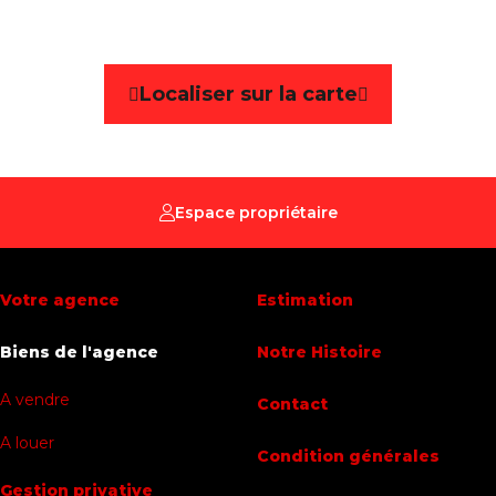
Référence
6069270
Catégorie
Parking intérieur
Localiser sur la carte
Disponibilité
immédiatement
Caractéristiques Principales
Espace propriétaire
Parking intérieur
Oui
Votre agence
Estimation
Biens de l'agence
Notre Histoire
A vendre
Contact
A louer
Condition générales
Gestion privative