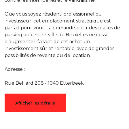
contre les intempéries et le vandalisme.
Que vous soyez résident, professionnel ou
investisseur, cet emplacement stratégique est
parfait pour vous. La demande pour des places de
parking au centre-ville de Bruxelles ne cesse
d'augmenter, faisant de cet achat un
investissement sûr et rentable, avec de grandes
possibilités de revente ou de location.
Adresse :
Rue Belliard 208 - 1040 Etterbeek
Caractéristiques
Afficher les détails
Général